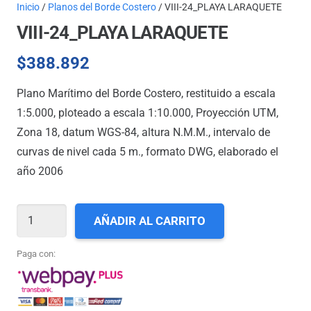
Inicio
/
Planos del Borde Costero
/ VIII-24_PLAYA LARAQUETE
VIII-24_PLAYA LARAQUETE
$
388.892
Plano Marítimo del Borde Costero, restituido a escala
1:5.000, ploteado a escala 1:10.000, Proyección UTM,
Zona 18, datum WGS-84, altura N.M.M., intervalo de
curvas de nivel cada 5 m., formato DWG, elaborado el
año 2006
VIII-
AÑADIR AL CARRITO
24_PLAYA
LARAQUETE
Paga con:
cantidad