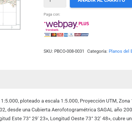
AÑADIR AL CARRITO
31_PLAYA
DEL
Paga con:
CUCO
cantidad
SKU:
PBCO-008-0031
Categoría:
Planos del 
a 1:5.000, ploteado a escala 1:5.000, Proyección UTM, Zona 
002, desde una Cubierta Aerofotogramétrica SAGAL año 200
ngitud Este 73° 29′ 23», Longitud Oeste 73° 32′ 48», cubre u