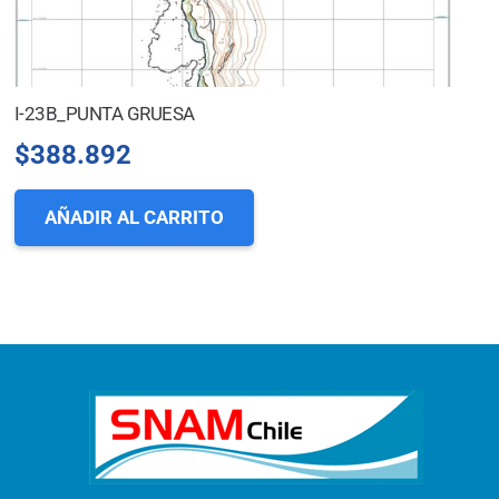
I-23B_PUNTA GRUESA
$
388.892
AÑADIR AL CARRITO