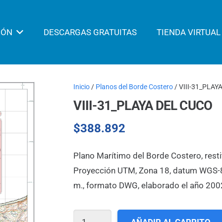
IÓN
DESCARGAS GRATUITAS
TIENDA VIRTUAL
Inicio
/
Planos del Borde Costero
/ VIII-31_PLAY
VIII-31_PLAYA DEL CUCO
$
388.892
Plano Marítimo del Borde Costero, resti
Proyección UTM, Zona 18, datum WGS-84,
m., formato DWG, elaborado el año 200
VIII-