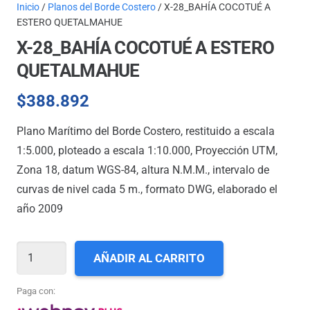
Inicio
/
Planos del Borde Costero
/ X-28_BAHÍA COCOTUÉ A
ESTERO QUETALMAHUE
X-28_BAHÍA COCOTUÉ A ESTERO
QUETALMAHUE
$
388.892
Plano Marítimo del Borde Costero, restituido a escala
1:5.000, ploteado a escala 1:10.000, Proyección UTM,
Zona 18, datum WGS-84, altura N.M.M., intervalo de
curvas de nivel cada 5 m., formato DWG, elaborado el
año 2009
X-
AÑADIR AL CARRITO
28_BAHÍA
COCOTUÉ
Paga con:
A