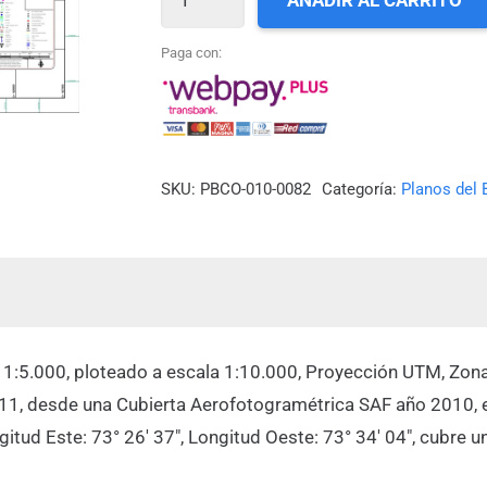
AÑADIR AL CARRITO
82_CANAL
QUEILÉN
Paga con:
Y
PUERTO
QUEILÉN
cantidad
SKU:
PBCO-010-0082
Categoría:
Planos del 
a 1:5.000, ploteado a escala 1:10.000, Proyección UTM, Zona
011, desde una Cubierta Aerofotogramétrica SAF año 2010, 
ongitud Este: 73° 26′ 37″, Longitud Oeste: 73° 34′ 04″, cubr