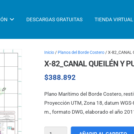
IÓN
DESCARGAS GRATUITAS
TIENDA VIRTUAL
Inicio
/
Planos del Borde Costero
/ X-82_CANAL 
X-82_CANAL QUEILÉN Y P
$
388.892
Plano Marítimo del Borde Costero, resti
Proyección UTM, Zona 18, datum WGS-84,
m., formato DWG, elaborado el año 201
X-