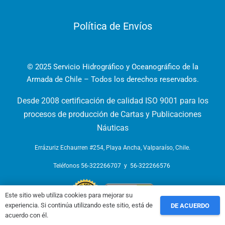
Política de Envíos
© 2025 Servicio Hidrográfico y Oceanográfico de la
Armada de Chile – Todos los derechos reservados.
Desde 2008 certificación de calidad ISO 9001 para los
procesos de producción de Cartas y Publicaciones
Náuticas
Errázuriz Echaurren #254, Playa Ancha, Valparaíso, Chile.
Teléfonos
56-322266707
y
56-322266576
Este sitio web utiliza cookies para mejorar su
experiencia. Si continúa utilizando este sitio, está de
DE ACUERDO
acuerdo con él.