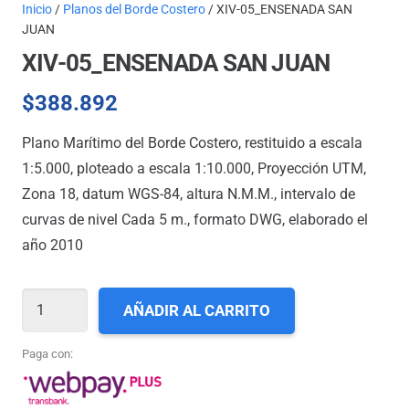
Inicio
/
Planos del Borde Costero
/ XIV-05_ENSENADA SAN
JUAN
XIV-05_ENSENADA SAN JUAN
$
388.892
Plano Marítimo del Borde Costero, restituido a escala
1:5.000, ploteado a escala 1:10.000, Proyección UTM,
Zona 18, datum WGS-84, altura N.M.M., intervalo de
curvas de nivel Cada 5 m., formato DWG, elaborado el
año 2010
XIV-
AÑADIR AL CARRITO
05_ENSENADA
SAN
Paga con:
JUAN
cantidad