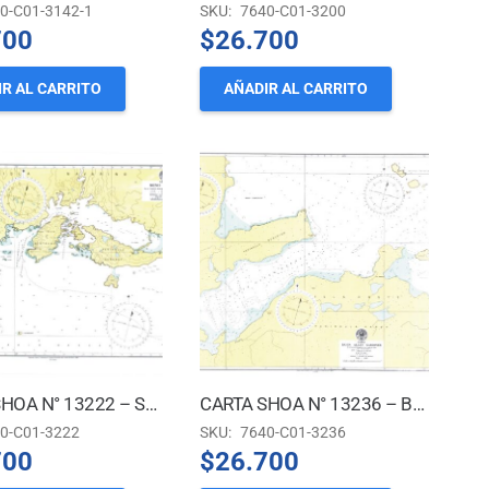
0-C01-3142-1
SKU:
7640-C01-3200
700
$
26.700
R AL CARRITO
AÑADIR AL CARRITO
CARTA SHOA N° 13222 – SENO GRANDI
CARTA SHOA N° 13236 – BAHÍA ALLEN GARDINER
0-C01-3222
SKU:
7640-C01-3236
700
$
26.700