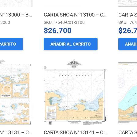
CARTA SHOA N° 13000 – BOCA ORIENTAL DEL ESTRECHO DE MAGALLANES A ISLAS DIEGO RAMÍREZ
CARTA SHOA N° 13100 – CANAL BEAGLE – CANAL MURRAY A PUERTO WILLIAMS
-3000
SKU:
7640-C01-3100
SKU:
764
$
26.700
$
26.
CARRITO
AÑADIR AL CARRITO
AÑADI
CARTA SHOA N° 13131 – CANAL BEAGLE – ACCESO A PUERTO NAVARINO, BAHÍA HONDA Y CALETA LEWAIA* (Nueva Edición)
CARTA SHOA N° 13141 – CANAL BEAGLE – BAHÍA VIRGINIA, CALETAS SILVA Y RÓBALO *