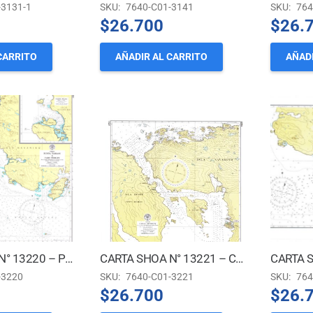
-3131-1
SKU:
7640-C01-3141
SKU:
764
$
26.700
$
26.
CARRITO
AÑADIR AL CARRITO
AÑADI
CARTA SHOA N° 13220 – PUNTA TASBANI A CABO WEBLEY
CARTA SHOA N° 13221 – CANAL MURRAY
-3220
SKU:
7640-C01-3221
SKU:
764
$
26.700
$
26.