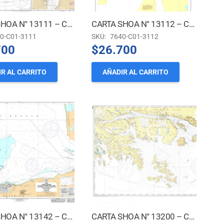
CARTA SHOA N° 13111 – CANAL BEAGLE – FIORDO GARIBALDI *
CARTA SHOA N° 13112 – CANAL BEAGLE – FIORDO FOUQUÉ *
0-C01-3111
SKU:
7640-C01-3112
700
$
26.700
R AL CARRITO
AÑADIR AL CARRITO
CARTA SHOA N° 13142 – CANAL BEAGLE – ACCESO APUERTO WILLIAMS * (Nueva Edición)
CARTA SHOA N° 13200 – CANAL BEAGLE A CABO DE HORNOS