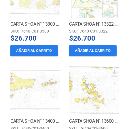
CARTA SHOA N° 13300 – CANAL BEAGLE (DE PUERTO WILLIAMS A CABO SAN PÍO) E ISLAS AL SUR *
CARTA SHOA N° 13322 – CALETAS EN ISLAS NAVARINO, PICTON, LENNOX Y NUEVA *
SKU:
7640-C01-3300
SKU:
7640-C01-3322
$
26.700
$
26.700
AÑADIR AL CARRITO
AÑADIR AL CARRITO
CARTA SHOA N° 13400 – TIERRA DEL FUEGO, ISLA NUEVA A ISLA DE LOS ESTADOS
CARTA SHOA N° 13600 – ISLAS WOLLASTON Y HERMITE
SKU:
7640-C01-3400
SKU:
7640-C01-3600