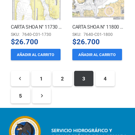
CARTA SHOA N° 11730 – CANAL FITZ ROY *
CARTA SHOA N° 11800 – SENO OTWAY *
SKU:
7640-C01-1730
SKU:
7640-C01-1800
$
26.700
$
26.700
AÑADIR AL CARRITO
AÑADIR AL CARRITO
1
2
3
4
5