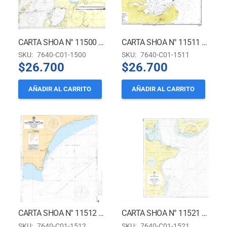
CARTA SHOA N° 11500 – ESTRECHO DE MAGALLANES – BAHÍA GENTE GRANDE A PRIMERA ANGOSTURA
CARTA SHOA N° 11511 – PUERTO ZENTENO
SKU:
7640-C01-1500
SKU:
7640-C01-1511
$
26.700
$
26.700
AÑADIR AL CARRITO
AÑADIR AL CARRITO
CARTA SHOA N° 11512 – ESTRECHO DE MAGALLANES – BAHÍA GREGORIO – PUERTO SARA *
CARTA SHOA N° 11521 – PASO PELÍCANO Y BAHÍA LAREDO
SKU:
7640-C01-1512
SKU:
7640-C01-1521