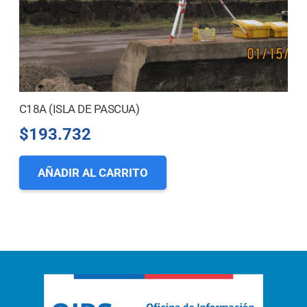
C18A (ISLA DE PASCUA)
$
193.732
AÑADIR AL CARRITO