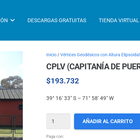
IÓN
DESCARGAS GRATUITAS
TIENDA VIRTUAL
Inicio
/
Vértices Geodésicos con Altura Elipsoidal
CPLV (CAPITANÍA DE PUE
$
193.732
39° 16′ 33″ S – 71° 58′ 49″ W
CPLV
AÑADIR AL CARRITO
(CAPITANÍA
DE
Paga con: