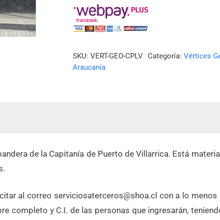
PUERTO
DE
VILLARRICA)
cantidad
SKU:
VERT-GEO-CPLV
Categoría:
Vértices G
Araucanía
bandera de la Capitanía de Puerto de Villarrica. Está mater
s.
icitar al correo serviciosaterceros@shoa.cl con a lo menos 3
mbre completo y C.I. de las personas que ingresarán, tenien