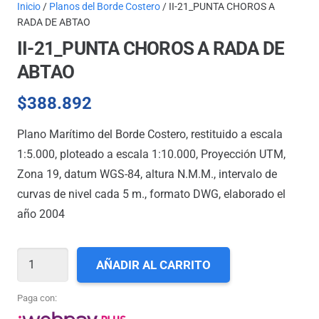
Inicio
/
Planos del Borde Costero
/ II-21_PUNTA CHOROS A
RADA DE ABTAO
II-21_PUNTA CHOROS A RADA DE
ABTAO
$
388.892
Plano Marítimo del Borde Costero, restituido a escala
1:5.000, ploteado a escala 1:10.000, Proyección UTM,
Zona 19, datum WGS-84, altura N.M.M., intervalo de
curvas de nivel cada 5 m., formato DWG, elaborado el
año 2004
II-
AÑADIR AL CARRITO
21_PUNTA
CHOROS
Paga con:
A