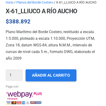
Inicio
/
Planos del Borde Costero
/ X-61_LLIUCO A RÍO AUCHO
X-61_LLIUCO A RÍO AUCHO
$
388.892
Plano Marítimo del Borde Costero, restituido a escala
1:5.000, ploteado a escala 1:10.000, Proyección UTM,
Zona 18, datum WGS-84, altura N.M.M., intervalo de
curvas de nivel cada 5 m., formato DWG, elaborado el
año 2009
X-
AÑADIR AL CARRITO
61_LLIUCO
A
Paga con:
RÍO
AUCHO
cantidad