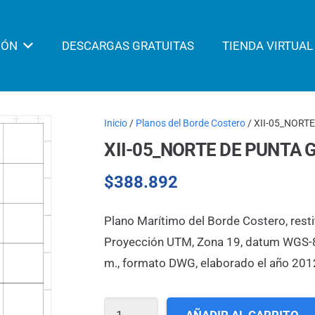
IÓN
DESCARGAS GRATUITAS
TIENDA VIRTUAL
Inicio
/
Planos del Borde Costero
/ XII-05_NORT
XII-05_NORTE DE PUNTA 
$
388.892
Plano Marítimo del Borde Costero, resti
Proyección UTM, Zona 19, datum WGS-84,
m., formato DWG, elaborado el año 201
XII-