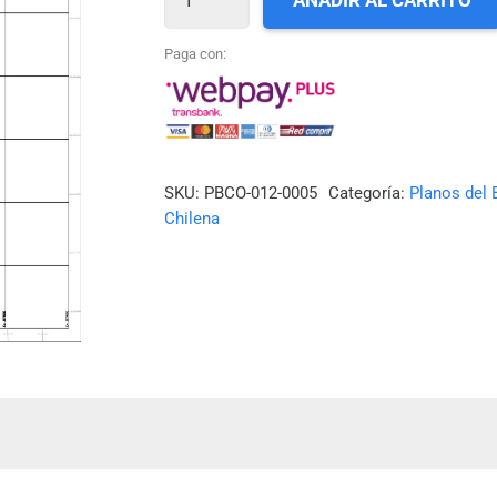
AÑADIR AL CARRITO
05_NORTE
DE
Paga con:
PUNTA
GUAYRABO
A
RÍO
SKU:
PBCO-012-0005
Categoría:
Planos del 
Chilena
SANTA
MARÍA
cantidad