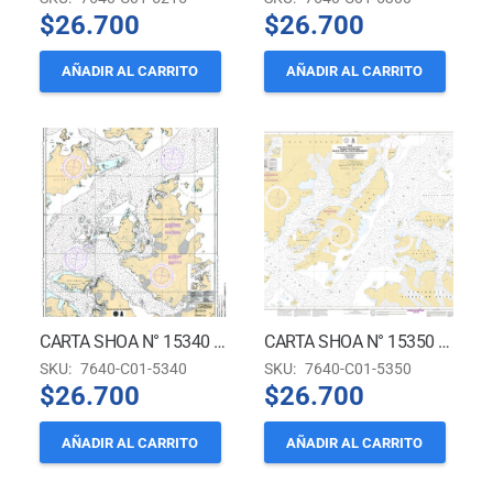
$
26.700
$
26.700
AÑADIR AL CARRITO
AÑADIR AL CARRITO
CARTA SHOA N° 15340 (INT. 9103) – BAHÍA MARKMANN A BAHÍA ANDVORD *
CARTA SHOA N° 15350 (INT. 9104) – TERRITORIO CHILENO ANTÁRTICO *
SKU:
7640-C01-5340
SKU:
7640-C01-5350
$
26.700
$
26.700
AÑADIR AL CARRITO
AÑADIR AL CARRITO