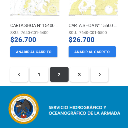
CARTA SHOA N° 15400 – CANAL GRANDIDIER – TERRITORIO ANTÁRTICO CHILENO
CARTA SHOA N° 15500 – ESTRECHO PENDLETON A ESTRECHO MATHA – TERRITORIO ANTÁRTICO CHILENO
SKU:
7640-C01-5400
SKU:
7640-C01-5500
$
26.700
$
26.700
AÑADIR AL CARRITO
AÑADIR AL CARRITO
1
2
3