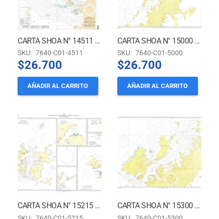
CARTA SHOA N° 14511 (INT 9102) TERRITORIO CHILENO ANTÁRTICO – ESTRECHO BRANSFIELD, RADA COVADONGA Y ACCESOS *
CARTA SHOA N° 15000 – ISLA TRINIDAD A ESTRECHO MATHA – TERRITORIO ANTÁRTICO CHILENO
SKU:
7640-C01-4511
SKU:
7640-C01-5000
$
26.700
$
26.700
AÑADIR AL CARRITO
AÑADIR AL CARRITO
CARTA SHOA N° 15215 – PUERTOS EN EL TERRITORIO ANTÁRTICO CHILENO
CARTA SHOA N° 15300 – ESTRECHO DE GERLACHE.- TERRITORIO ANTÁRTICO CHILENO
SKU:
7640-C01-5215
SKU:
7640-C01-5300