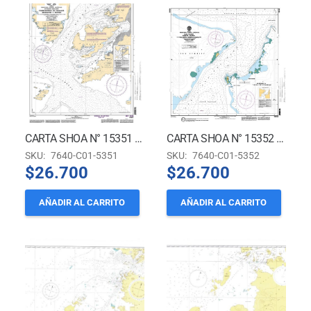
CARTA SHOA N° 15351 (INT. 9134) – FONDEADEROS EN CANALES NEUMAYER Y PELTIER *
CARTA SHOA N° 15352 (INT. 9135) – TERRITORIO CHILENO ANTÁRTICO – BAHÍA PARAISO – CALETA GLORIA *
SKU:
7640-C01-5351
SKU:
7640-C01-5352
$
26.700
$
26.700
AÑADIR AL CARRITO
AÑADIR AL CARRITO