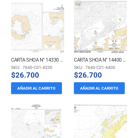
CARTA SHOA N° 14330 – TERRITORIO ANTÁRTICO CHILENO – ISLAS SHETLAND DEL SUR – ISLA DECEPCIÓN Y CALETA BALLENEROS
CARTA SHOA N° 14400 (INT 9155) – ANTÁRTICA – ESTRECHO BRANSFIELD – RADA COVADONGA A ISLA TRINIDAD
SKU:
7640-C01-4330
SKU:
7640-C01-4400
$
26.700
$
26.700
AÑADIR AL CARRITO
AÑADIR AL CARRITO