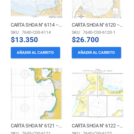
CARTA SHOA N° 6114 – PUERTOS LIRQUÉN Y PENCO *
CARTA SHOA N° 6120 – GOLFO DE ARAUCO * (Nueva Edición)
SKU:
7640-C00-6114
SKU:
7640-C00-6120-1
$
13.350
$
26.700
AÑADIR AL CARRITO
AÑADIR AL CARRITO
CARTA SHOA N° 6121 – BAHÍA CORONEL *
CARTA SHOA N° 6122 – FONDEADEROS EN EL GOLFO DE ARAUCO *
SKU:
7640-C00-6121
SKU:
7640-C00-6122