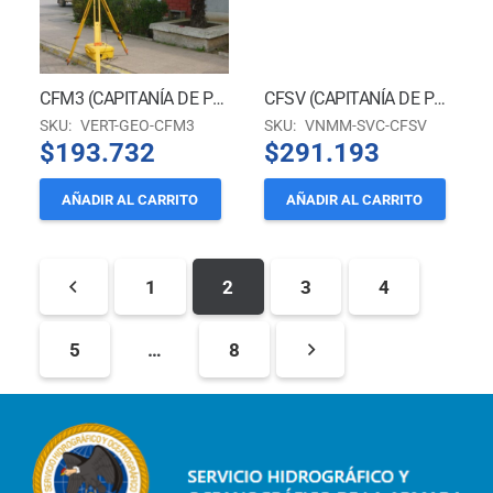
CFM3 (CAPITANÍA DE PUERTO DE LOTA)
CFSV (CAPITANÍA DE PUERTO DE SAN VICENTE)
SKU:
VERT-GEO-CFM3
SKU:
VNMM-SVC-CFSV
$
193.732
$
291.193
AÑADIR AL CARRITO
AÑADIR AL CARRITO
1
2
3
4
5
…
8